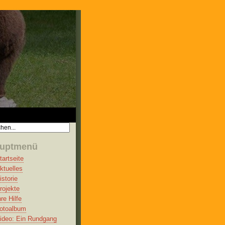
uptmenü
tartseite
ktuelles
istorie
rojekte
hre Hilfe
otoalbum
ideo: Ein Rundgang