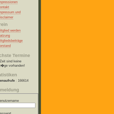
mpressionen
ontakt
mpressum und
isclaimer
rein
itglied werden
atzung
itgliedsbeiträge
orstand
chste Termine
Zeit sind keine
tr�ge vorhanden!
atistiken
tenaufrufe
: 166614
meldung
enutzername
asswort