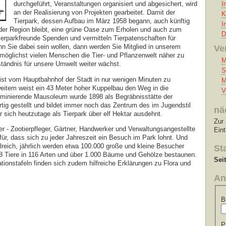
I
durchgeführt, Veranstaltungen organisiert und abgesichert, wird
an der Realisierung von Projekten gearbeitet. Damit der
K
Tierpark, dessen Aufbau im März 1958 begann, auch künftig
I
 der Region bleibt, eine grüne Oase zum Erholen und auch zum
D
erparkfreunde Spenden und vermitteln Tierpatenschaften für
n Sie dabei sein wollen, dann werden Sie Mitglied in unserem
Ve
, möglichst vielen Menschen die Tier- und Pflanzenwelt näher zu
M
ständnis für unsere Umwelt weiter wächst.
S
ist vom Hauptbahnhof der Stadt in nur wenigen Minuten zu
M
eitem weist ein 43 Meter hoher Kuppelbau den Weg in die
V
ominierende Mausoleum wurde 1898 als Begräbnisstätte der
rtig gestellt und bildet immer noch das Zentrum des im Jugendstil
nä
 sich heutzutage als Tierpark über elf Hektar ausdehnt.
Zur 
r - Zootierpfleger, Gärtner, Handwerker und Verwaltungsangestellte
Ein
für, dass sich zu jeder Jahreszeit ein Besuch im Park lohnt. Und
eich, jährlich werden etwa 100.000 große und kleine Besucher
St
8 Tiere in 116 Arten und über 1.000 Bäume und Gehölze bestaunen.
Sei
tionstafeln finden sich zudem hilfreiche Erklärungen zu Flora und
An
B
P