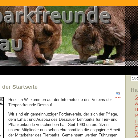
der Startseite
Ha
S
Herzlich Willkommen auf der Internetseite des Vereins der
A
Tierparkfreunde Dessau!
H
Wir sind ein gemeinnütziger Förderverein, der sich der Pflege,
P
dem Erhalt und Ausbau des Dessauer Lehrparks für Tier- und
I
Pflanzenkunde verschrieben hat. Seit 1993 unterstützen
F
unsere Mitglieder nun schon ehrenamtlich die engagierte Arbeit
V
der Mitarbeiter des Tierparks. Gemeinsam werden Führungen